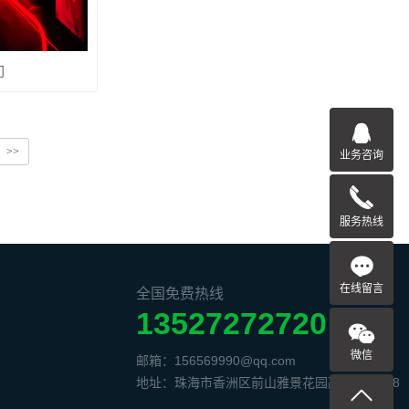
门
>>
业务咨询
服务热线
在线留言
全国免费热线
13527272720
微信
邮箱：156569990@qq.com
地址：珠海市香洲区前山雅景花园高奇街18-28